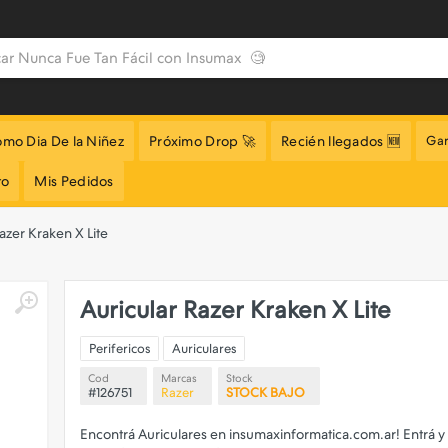
omo Dia De la Niñez
Próximo Drop 🚀
Recién llegados 🆕
Gar
to
Mis Pedidos
azer Kraken X Lite
Auricular Razer Kraken X Lite
Perifericos
Auriculares
Cod
Marcas
Stock
#126751
Razer
STOCK BAJO
Encontrá Auriculares en insumaxinformatica.com.ar! Entrá y