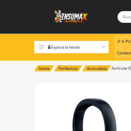
🎉👧Pr
🖥️ Explorá la tienda
Contac
Auricular R
Home
Perifericos
Auriculares
Exclusivo Web 📲
Componentes de Pc
Monitores
Notebooks
Perifericos
Almacenamiento