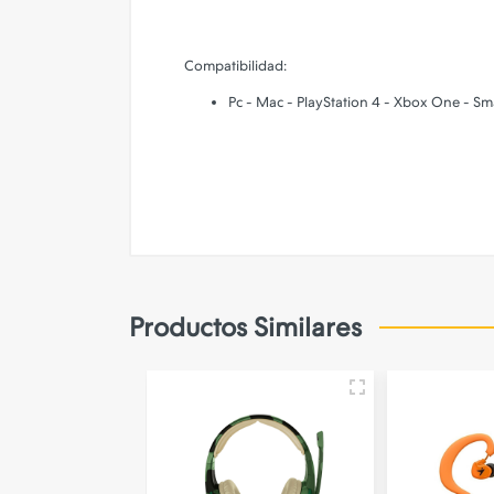
Iluminacion - Deco
Impresion 3d
Compatibilidad:
Juguetes
Pc - Mac - PlayStation 4 - Xbox One - 
Limpieza y Mantenimiento
Smartwatch - Reloj Inteligente
Soportes
Tablets
Videojuegos
Productos Similares
Streaming