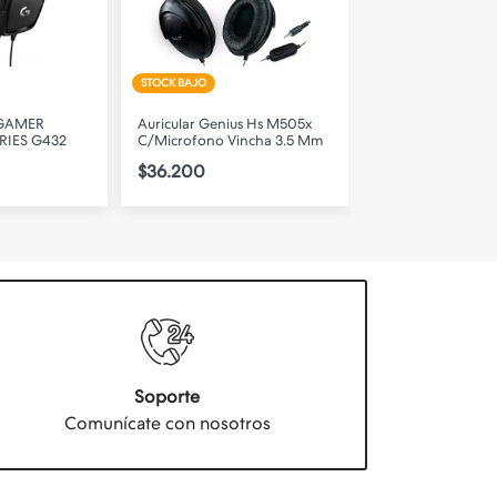
STOCK BAJO
DISPONIBLE
 GAMER
Auricular Genius Hs M505x
Auricular Gamer 
RIES G432
C/Microfono Vincha 3.5 Mm
X Usb
$36.200
$134.000
Soporte
Comunícate con nosotros