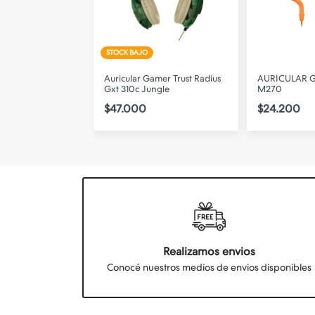
STOCK BAJO
oga Bluetooth Ng-
Auricular Gamer Trust Radius
AURICULAR G
e
Gxt 310c Jungle
M270
$47.000
$24.200
Realizamos envios
Conocé nuestros medios de envios disponibles