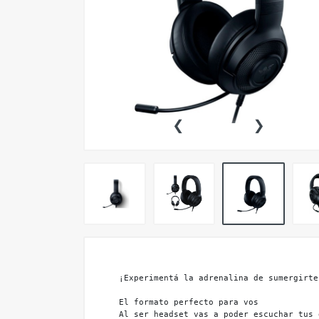
Conectividad
Impresoras
Insumos de Impresion
Accesorios Inteligentes Para
Autos Y Motos
‹
›
Audio
Celulares 📱
Convertidores Smart
Electrodomesticos
Energia
Equipamiento para Hogar,
Comercios y Oficinas
¡Experimentá la adrenalina de sumergirte
Fotografia y Video
El formato perfecto para vos

Al ser headset vas a poder escuchar tus 