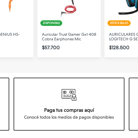
DISPONIBLE
STOCK BAJO
ENIUS HS-
Auricular Trust Gamer Gxt 408
AURICULARES
Cobra Earphones Mic
LOGITECH G SE
$57.700
$128.500
Paga tus compras aquí
Conocé todos los medios de pagos disponibles