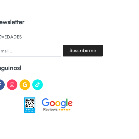
ewsletter
OVEDADES
ail
Suscribirme
eguinos!