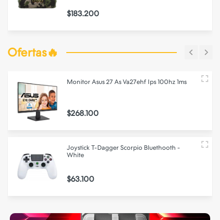
$183.200
Ofertas🔥
Monitor Asus 27 As Va27ehf Ips 100hz 1ms
$268.100
Joystick T-Dagger Scorpio Bluethooth -
White
$63.100