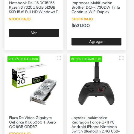
Notebook Dell 15 DC15255
Impresora Multifunción
Ryzen 3 7320U 8GB 512GB
Brother DCP-T730DW Tinta
SSD 15.6" Full HD Windows 11
Continua WiFi Dúplex
STOCK BAJO
STOCK BAJO
$631.100
Ver
Agregar
RECIÉN LLEGADOS 🆕
RECIÉN LLEGADOS 🆕
Placa De Video Gigabyte
Joystick Inalámbrico
GeForce RTX 5060 Ti Aero
Redragon Forge G711 PC
OC 8GB GDDR7
Android iPhone Nintendo
Switch Bluetooth 2.4G USB-