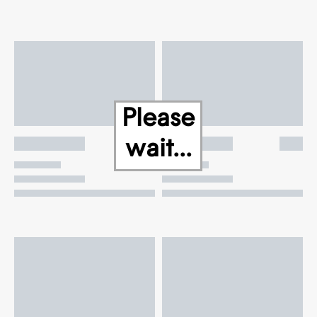
Please
wait...