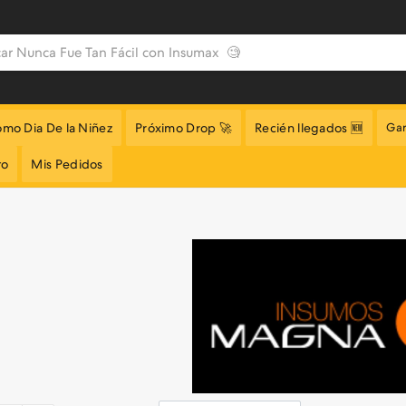
omo Dia De la Niñez
Próximo Drop 🚀
Recién llegados 🆕
Gar
to
Mis Pedidos