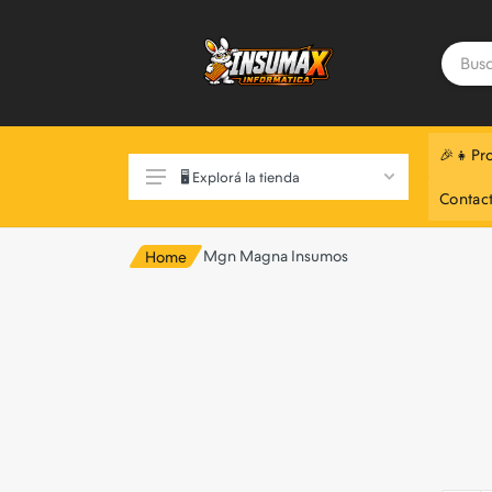
🎉👧Pr
🖥️ Explorá la tienda
Contac
Mgn Magna Insumos
Home
Exclusivo Web 📲
Componentes de Pc
Monitores
Notebooks
Perifericos
Almacenamiento