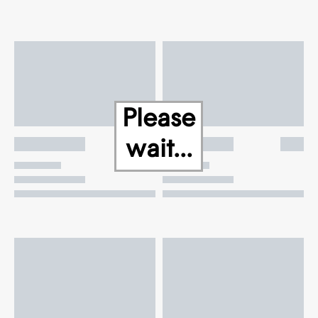
Please
wait...