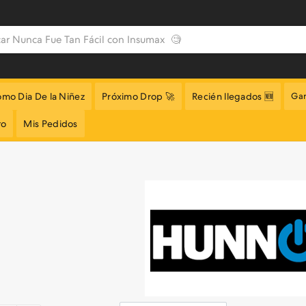
omo Dia De la Niñez
Próximo Drop 🚀
Recién llegados 🆕
Gar
to
Mis Pedidos