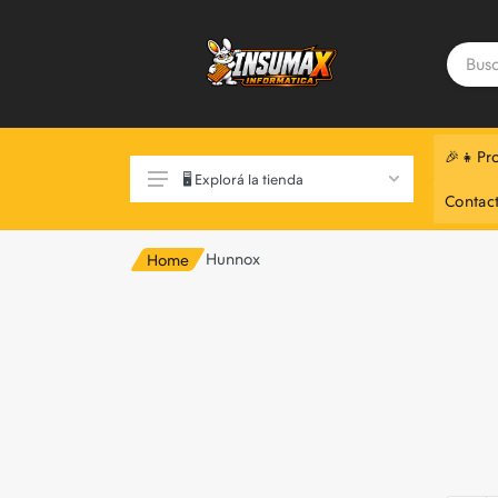
🎉👧Pr
🖥️ Explorá la tienda
Contac
Hunnox
Home
Exclusivo Web 📲
Componentes de Pc
Monitores
Notebooks
Perifericos
Almacenamiento