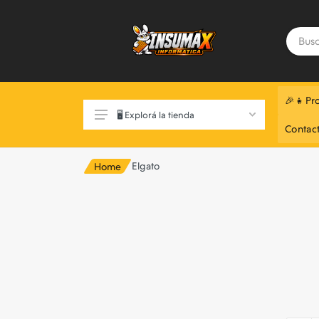
🎉👧Pr
🖥️ Explorá la tienda
Contac
Elgato
Home
Exclusivo Web 📲
Componentes de Pc
Monitores
Notebooks
Perifericos
Almacenamiento