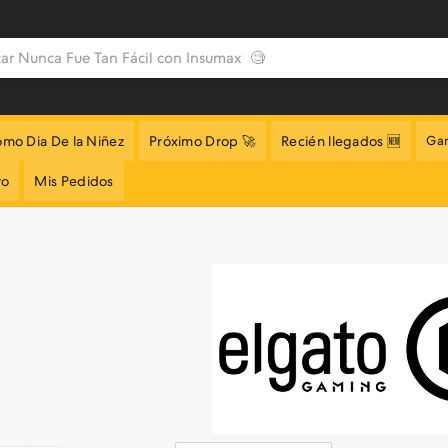
omo Dia De la Niñez
Próximo Drop 🚀
Recién llegados 🆕
Gar
to
Mis Pedidos