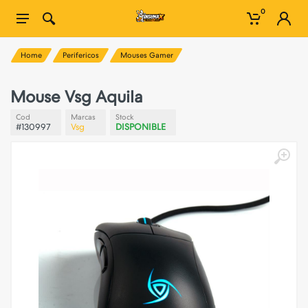
0
Home
Perifericos
Mouses Gamer
Mouse Vsg Aquila
Cod
Marcas
Stock
#130997
Vsg
DISPONIBLE