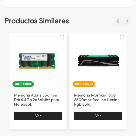
Productos Similares
DISPONIBLE
STOCK BAJO
Memoria Adata Sodimm
Memoria Mushkin 16gb
Ddr4 4Gb 2666Mhz para
3600mhz Redline Lumina
Notebook
Rgb Bulk
Ver
Ver