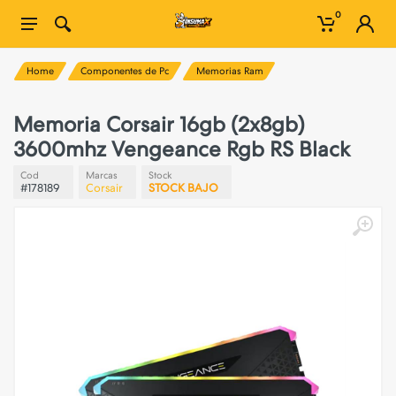
0
Home
Componentes de Pc
Memorias Ram
Memoria Corsair 16gb (2x8gb)
3600mhz Vengeance Rgb RS Black
Cod
Marcas
Stock
#178189
Corsair
STOCK BAJO