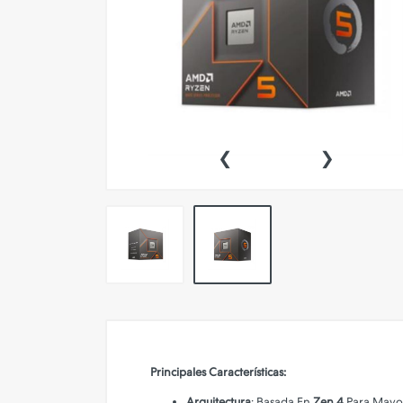
Conectividad
Impresoras
Insumos de Impresion
Accesorios Inteligentes Para
Autos Y Motos
‹
›
Audio
Celulares 📱
Convertidores Smart
Electrodomesticos
Energia
Equipamiento para Hogar,
Comercios y Oficinas
Principales Características:
Fotografia y Video
Arquitectura
: Basada En
Zen 4
Para Mayor 