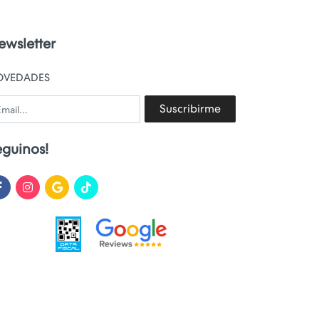
ewsletter
OVEDADES
ail
Suscribirme
eguinos!