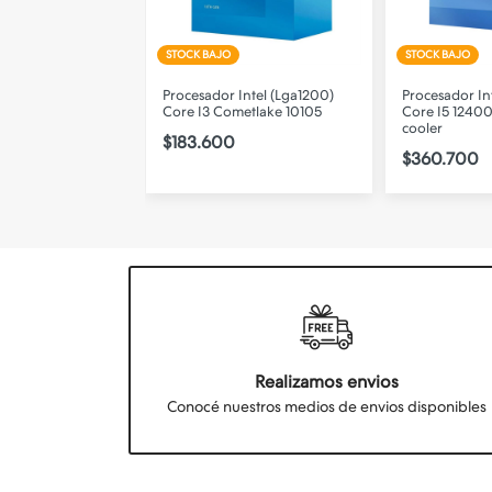
STOCK BAJO
STOCK BAJO
 Amd (Am4) Ryzen
Procesador Intel (Lga1200)
Procesador In
gen Am4 Con
Core I3 Cometlake 10105
Core I5 12400
cooler
$183.600
$360.700
Realizamos envios
Conocé nuestros medios de envios disponibles