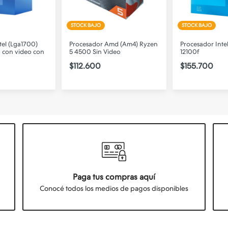
STOCK BAJO
STOCK BAJO
tel (Lga1700)
Procesador Amd (Am4) Ryzen
Procesador Intel
 con video con
5 4500 Sin Video
12100f
$112.600
$155.700
Paga tus compras aquí
Conocé todos los medios de pagos disponibles