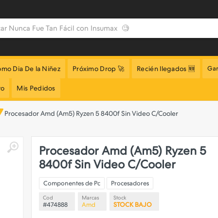
omo Dia De la Niñez
Próximo Drop 🚀
Recién llegados 🆕
Gar
to
Mis Pedidos
Procesador Amd (Am5) Ryzen 5 8400f Sin Video C/Cooler
Procesador Amd (Am5) Ryzen 5
8400f Sin Video C/Cooler
Componentes de Pc
Procesadores
Cod
Marcas
Stock
#474888
Amd
STOCK BAJO