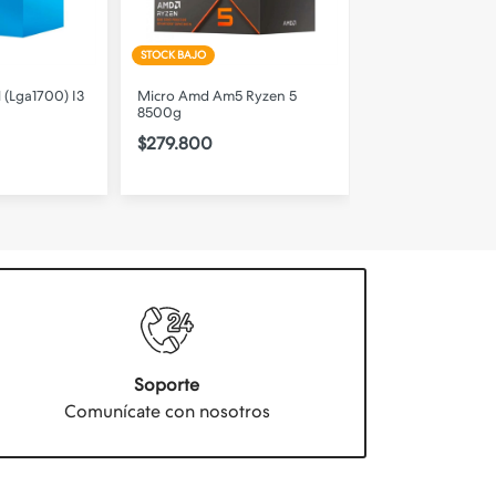
STOCK BAJO
STOCK BAJO
 (Lga1700) I3
Micro Amd Am5 Ryzen 5
Procesador Intel (
8500g
12100
$279.800
$216.600
Soporte
Comunícate con nosotros