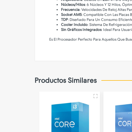
Iluminacion - Deco
Núcleos/Hilos
: 6 Núcleos Y 12 Hilos, Ópt
Frecuencia
: Velocidades De Reloj Altas P
Impresion 3d
Socket AM5
: Compatible Con Las Placas 
TDP
: Diseñado Para Un Consumo Eficient
Juguetes
Cooler Incluido
: Sistema De Refrigeració
Sin Gráficos Integrados
: Ideal Para Usuar
Limpieza y Mantenimiento
Es El Procesador Perfecto Para Aquellos Que Bu
Smartwatch - Reloj Inteligente
Soportes
Tablets
Videojuegos
Productos Similares
Streaming