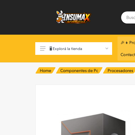
🎉👧Pr
🖥️ Explorá la tienda
Contac
Home
Componentes de Pc
Procesadores
Exclusivo Web 📲
Componentes de Pc
Monitores
Notebooks
Perifericos
Almacenamiento