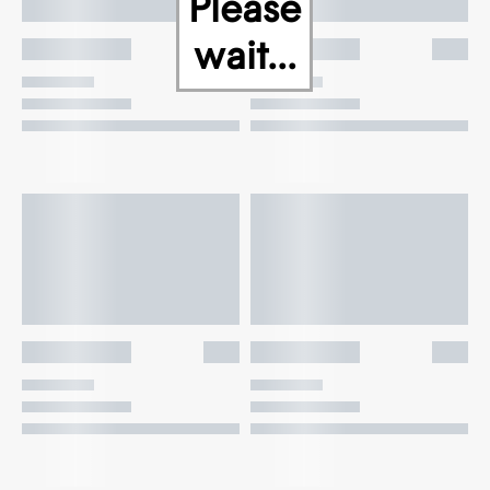
Please
wait...