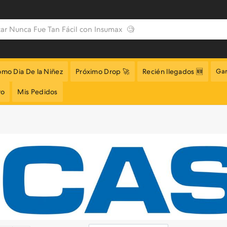
omo Dia De la Niñez
Próximo Drop 🚀
Recién llegados 🆕
Gar
to
Mis Pedidos