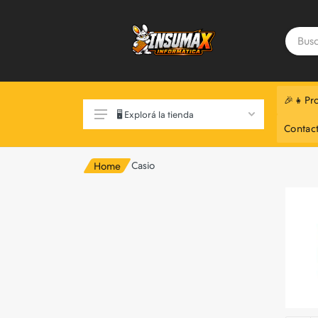
🎉👧Pr
🖥️ Explorá la tienda
Contac
Casio
Home
Exclusivo Web 📲
Componentes de Pc
Monitores
Notebooks
Perifericos
Almacenamiento