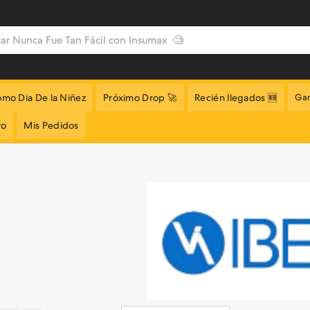
omo Dia De la Niñez
Próximo Drop 🚀
Recién llegados 🆕
Gar
to
Mis Pedidos