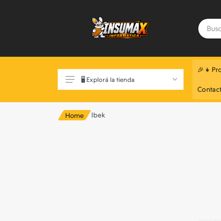
🎉👧Pr
🖥️ Explorá la tienda
Contac
Ibek
Home
Exclusivo Web 📲
Componentes de Pc
Monitores
Notebooks
Perifericos
Almacenamiento