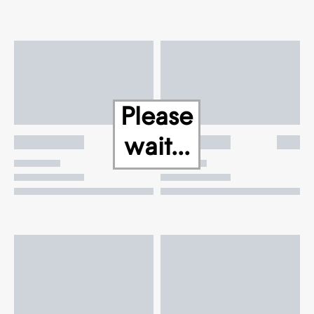
Please
wait...