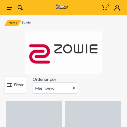
0
Zowie
Home
Ordenar por
Filtrar