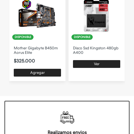
DISPONIBLE
DISPONIBLE
b
Mother Gigabyte B450m
Disco Ssd Kingston 480gb
Aorus Elite
A400
B
$325.000
Ver
Agregar
Realizamos envios