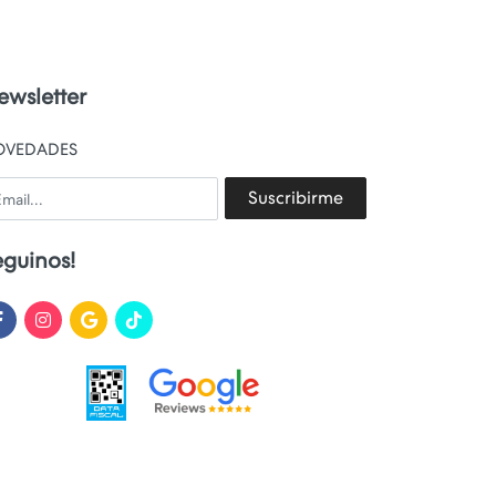
ewsletter
OVEDADES
ail
Suscribirme
eguinos!