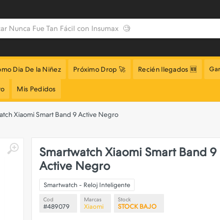
omo Dia De la Niñez
Próximo Drop 🚀
Recién llegados 🆕
Gar
to
Mis Pedidos
tch Xiaomi Smart Band 9 Active Negro
Smartwatch Xiaomi Smart Band 9
Active Negro
Smartwatch - Reloj Inteligente
Cod
Marcas
Stock
#489079
Xiaomi
STOCK BAJO