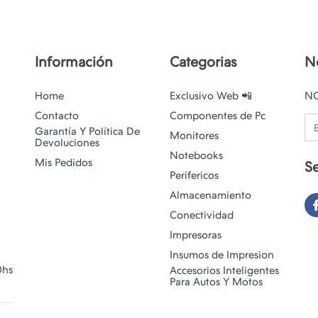
Información
Categorias
N
Home
Exclusivo Web 📲
N
Contacto
Componentes de Pc
Em
Garantía Y Política De
Monitores
Devoluciones
Notebooks
Mis Pedidos
S
Perifericos
Almacenamiento
Conectividad
Impresoras
Insumos de Impresion
0hs
Accesorios Inteligentes
Para Autos Y Motos