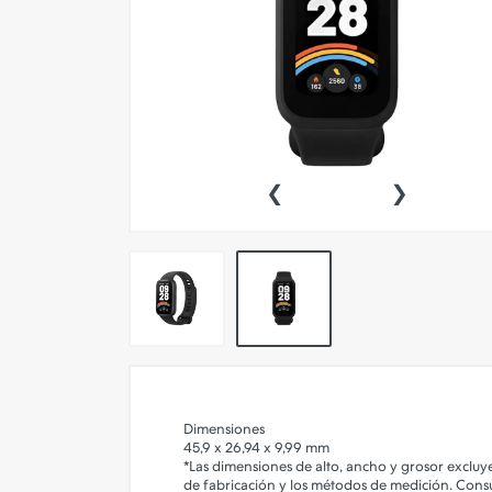
Conectividad
Impresoras
Insumos de Impresion
Accesorios Inteligentes Para
Autos Y Motos
‹
›
Audio
Celulares 📱
Convertidores Smart
Electrodomesticos
Energia
Equipamiento para Hogar,
Comercios y Oficinas
Dimensiones
45,9 x 26,94 x 9,99 mm
Fotografia y Video
*Las dimensiones de alto, ancho y grosor excluye
de fabricación y los métodos de medición. Consul