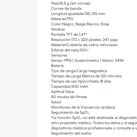
Iluminacion - Deco
Peso
16,5 g (sin correa)
Correa de banda
Impresion 3d
Longitud ajustable:
135–215 mm
Material:
TPU
Color:
Negro, Beige Blanco, Rosa
Juguetes
Mostrar
Pantalla TFT de 1,47"
Limpieza y Mantenimiento
Resolución:
172 x 320 píxeles, 247 ppp
Material:
Cubierta de vidrio reforzado
Smartwatch - Reloj Inteligente
Esferas del reloj:
100+
Sensores
Soportes
Sensor PPG | Acelerómetro | Motor: ERM
Batería
Tablets
Tipo de carga:
Carga magnética
Tiempo de carga:
Menos de 120 minutos
Videojuegos
Tiempo de uso típico:
Hasta 18 días
Capacidad:
300 mAh
Streaming
Aptitud física
50 modos de fitness
Salud
Monitoreo de la frecuencia cardíaca
Seguimiento de SpO₂
*La función SpO₂ no está destinada al diagnósti
otro propósito médico. Todos los datos y el segu
dispositivos médicos profesionales o consulte a
Seguimiento del sueño