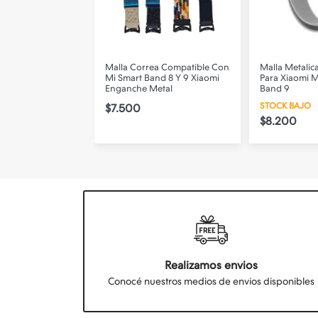
+ Auricular + 2
Malla Correa Compatible Con
Malla Metalic
 ULTRA MAX -
Mi Smart Band 8 Y 9 Xiaomi
Para Xiaomi M
Enganche Metal
Band 9
O
STOCK BAJO
$7.500
$8.200
$25.000
Realizamos envios
Conocé nuestros medios de envios disponibles