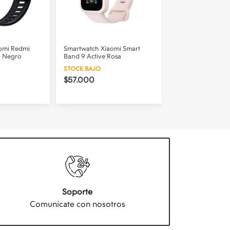
omi Redmi
Smartwatch Xiaomi Smart
Smartwatch Xiaom
- Negro
Band 9 Active Rosa
Band 9 Active Ver
STOCK BAJO
STOCK BAJO
$57.000
$57.000
Soporte
Comunícate con nosotros