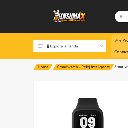
🎉👧Pr
🖥️ Explorá la tienda
Contac
Smartwa
Home
Smartwatch - Reloj Inteligente
Exclusivo Web 📲
Componentes de Pc
Monitores
Notebooks
Perifericos
Almacenamiento