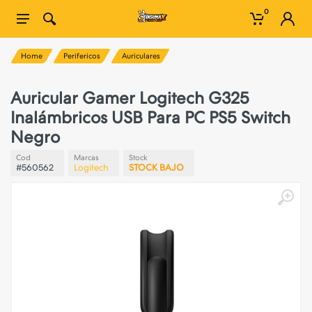
0
Home
Perifericos
Auriculares
Auricular Gamer Logitech G325
Inalámbricos USB Para PC PS5 Switch
Negro
Cod
Marcas
Stock
#560562
Logitech
STOCK BAJO