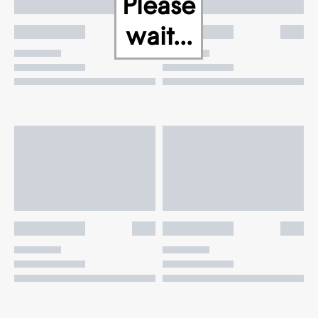
Please
wait...